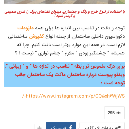
با استفاده از تنوع طرح و رنگ و جداسازی, میتوان فضاهای بزرگ را قدری صمیمی
و گرمتر نمود !
توجه و دقت در تناسب بین اندازه ها برای همه
ملزومات
دکوراسیون داخلی ساختمان, از جمله انواع
کفپوش
ساختمانی
لازم است. در همه این موارد بهتر است دقت کنیم. چرا که
همیشه ” چشمگیر بودن ” ملازم ” چشم نوازی ” نیست ! ؟
برای درک ملموس تر رابطه ” تناسب در اندازه ها ” و ” زیبائی “,
ویدئو پیوست درباره ساختمان ماکت یک ساختمان جالب
توجه است :
https://www.instagram.com/p/CQ5xh6WjWS-/
295
فیسبوک
به اشتراک گذاری