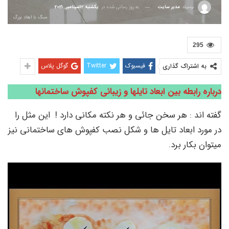
بوسیله
مدیر سایت
به روز رسانی شده در
یکشنبه 12سپتامبر, 2021
سنگ با ابعاد بزرگ
295
فیسبوک
Twitter
گوگل پلاس
به اشتراک گذاری
درباره رابطه بین ابعاد تایلها و زیبائی کفپوش ساختمانها
گفته اند : هر سخن جائی و هر نکته مکانی دارد ! این مثل را
در مورد ابعاد تایل ها و شکل نصب کفپوش های ساختمانی نیز
میتوان بکار برد.