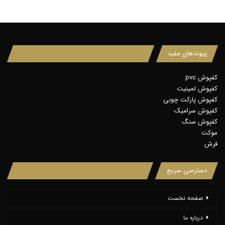
پیوندهای مفید
کفپوش pvc
کفپوش لمینیت
کفپوش پارکت چوبی
کفپوش سرامیک
کفپوش سنگ
موکت
فرش
دسترسی سریع
صفحه نخست
درباره ما