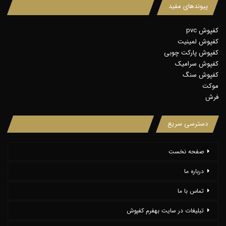
پیوندهای مفید
کفپوش pvc
کفپوش لمینیت
کفپوش پارکت چوبی
کفپوش سرامیک
کفپوش سنگ
موکت
فرش
دسترسی سریع
صفحه نخست
درباره ما
تماس با ما
تبلیغات در سایت بهفرم کفپوش