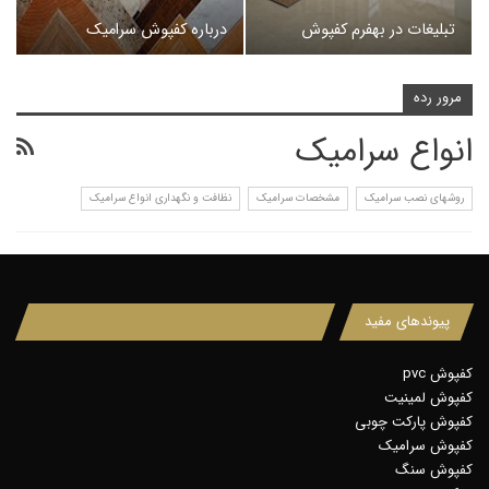
تبلیغات در بهفرم کفپوش
درباره کفپوش سرامیک
مرور رده
انواع سرامیک
روشهای نصب سرامیک
مشخصات سرامیک
نظافت و نگهداری انواع سرامیک
پیوندهای مفید
کفپوش pvc
کفپوش لمینیت
کفپوش پارکت چوبی
کفپوش سرامیک
کفپوش سنگ