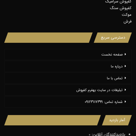
کفپوش سرامیک
کفپوش سنگ
موکت
فرش
دسترسی سریع
صفحه نخست
درباره ما
تماس با ما
تبلیغات در سایت بهفرم کفپوش
شماره تماس: 09123117399
آمار بازدید
بازدیدکنندگان آنلاین:
0