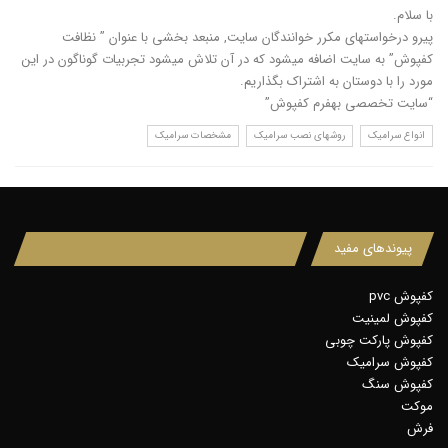
با سلام.
پیرو درخواستهای مکرر خوانندگان سایت, منبعد بخشی با عنوان ” نظافت
کفپوش” به سایت اضافه میشود که در آن تلاش میشود تجربیات گوناگون در این
مورد را با دوستان به اشتراک بگذاریم.
“سایت تخصصی بهفرم کفپوش”
انواع سرامیک
روشهای نصب سرامیک
مشخصات سرامیک
پیوندهای مفید
کفپوش pvc
کفپوش لمینیت
کفپوش پارکت چوبی
کفپوش سرامیک
کفپوش سنگ
موکت
فرش