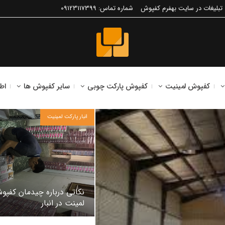
تبلیغات در سایت بهفرم کفپوش
شماره تماس: 09123117399
کفپوش لمینیت
کفپوش پارکت چوبی
سایر کفپوش ها
اط
انبار پارکت لمینیت
نکاتی درباره چیدمان کفپو
لمینت در انبار