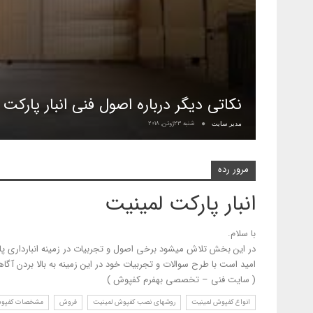
نکاتی دیگر درباره اصول فنی انبار پارکت
شنبه 23ژوئن, 2018
مدیر سایت
مرور رده
انبار پارکت لمینیت
با سلام.
در این بخش تلاش میشود برخی اصول و تجربیات در زمینه انبارداری پا
امید است با طرح سوالات و تجربیات خود در این زمینه به بالا بردن آگ
( سایت فنی – تخصصی بهفرم کفپوش )
انواع کفپوش لمینیت
روشهای نصب کفپوش لمینیت
فروش
مشخصات کفپوش