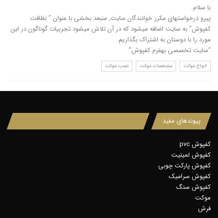
با سلام.
پیرو درخواستهای مکرر خوانندگان سایت, منبعد بخشی با عنوان ” نظافت
کفپوش” به سایت اضافه میشود که در آن تلاش میشود تجربیات گوناگون در این
مورد را با دوستان به اشتراک بگذاریم.
“سایت تخصصی بهفرم کفپوش”
انواع موکت
مشخصات موکت
نصب موکت
پیوندهای مفید
کفپوش pvc
کفپوش لمینیت
کفپوش پارکت چوبی
کفپوش سرامیک
کفپوش سنگ
موکت
فرش