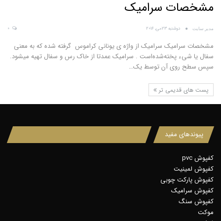
مشخصات سرامیک
دوشنبه 23می, 2016
0
مدیر سایت
مشخصات سرامیک سرامیک از واژه ی یونانی کراموس گرفته شده‌ که به معنی
سفال یا شیء پخته‌شده‌است . سراميك عمدتا از خاك رس و سفال تهیه میشود.
سپس سطح روی آن توسط یک…
پست های قدیمی تر
پیوندهای مفید
کفپوش pvc
کفپوش لمینیت
کفپوش پارکت چوبی
کفپوش سرامیک
کفپوش سنگ
موکت