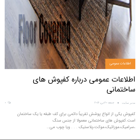
اطلاعات عمومی
اطلاعات عمومی درباره کفپوش های
ساختمانی
جمعه 20می, 2016
0
مدیر سایت
کفپوش یکی از انواع پوشش تقریباً دائمی برای کف طبقه یا یک ساختمان
است.کفپوش های ساختمانی معمولا از جنس سنگ
،سرامیک،موزائیک،موکت،پلاستیک . . . ویا چوب می…