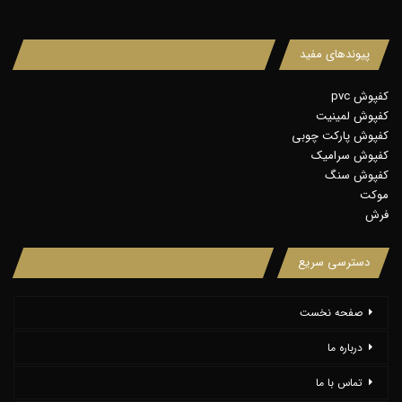
پیوندهای مفید
کفپوش pvc
کفپوش لمینیت
کفپوش پارکت چوبی
کفپوش سرامیک
کفپوش سنگ
موکت
فرش
دسترسی سریع
صفحه نخست
درباره ما
تماس با ما