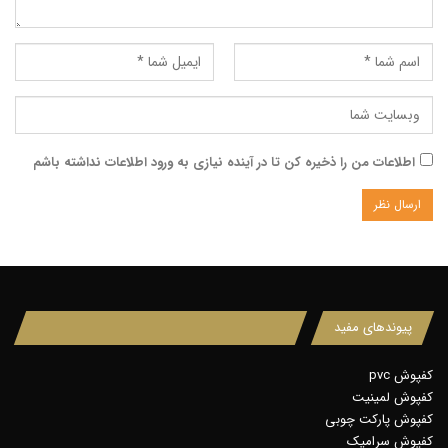
اطلاعات من را ذخیره کن تا در آینده نیازی به ورود اطلاعات نداشته باشم
پیوندهای مفید
کفپوش pvc
کفپوش لمینیت
کفپوش پارکت چوبی
کفپوش سرامیک