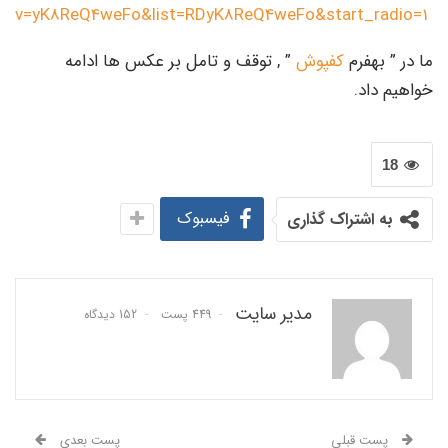
v=yK8ReQ4weFo&list=RDyK8ReQ4weFo&start_radio=1
ما در ” بهفرم
کفپوش
” , توقف و تامل بر عکس ها ادامه
خواهیم داد.
18
فیسبوک
به اشتراک گذاری
مدیر سایت
449 پست
152 دیدگاه
پست قبلی
پست بعدی