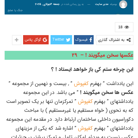
بوسیله
مدیر سایت
به روز رسانی شده در
جمعه 4جولای, 2025
جنگ یا صلح
18
فیسبوک
Twitter
گوگل پلاس
به اشتراک گذاری
عکسها سخن میگویند ! – 29
این چرخه ستم کی باز خواهد ایستاد ! ؟
این یادداشت ” بهفرم
کفپوش
” , بیست و نهمین از مجموعه ”
عکس ها سخن میگویند !
” می باشد. در این مجموعه
یادداشتهای ” بهفرم
کفپوش
” تمرکزمان تنها بر یک تصویر است
که به نحوی ( خواه مستقیم یا غیرمستقیم ) با مباحث
دکوراسیون داخلی ساختمان ارتباط دارد. در مقدمه این مجموعه
یادداشتهای ” بهفرم
کفپوش
” اشاره شد که یکی از مزیتهای
عکس نسبت به ویدئو, امکان تامل و تمرکز بیشتر بر جزئیات