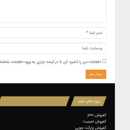
اطلاعات من را ذخیره کن تا در آینده نیازی به ورود اطلاعات نداشت
پیوندهای مفید
کفپوش pvc
کفپوش لمینیت
کفپوش پارکت چوبی