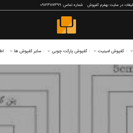
لیغات در سایت بهفرم کفپوش
شماره تماس: 09123117399
کفپوش لمینیت
کفپوش پارکت چوبی
سایر کفپوش ها
اط