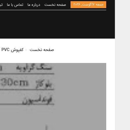
جمعه 7آگوست, 2026
صفحه نخست
درباره ما
تماس با ما
تب
صفحه نخست
کفپوش PVC