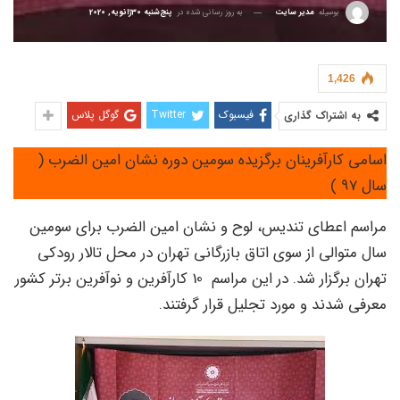
بوسیله
مدیر سایت
به روز رسانی شده در
پنج‌شنبه 30ژانویه, 2020
1,426
فیسبوک
Twitter
گوگل پلاس
به اشتراک گذاری
اسامی کارآفرینان برگزیده سومین دوره نشان امین الضرب (
سال 97 )
مراسم اعطاي تنديس، لوح و نشان امين الضرب براي سومين
سال متوالي از سوي اتاق بازرگاني تهران در محل تالار رودکی
تهران برگزار شد. در اين مراسم 10 كارآفرين و نوآفرين برتر كشور
معرفي شدند و مورد تجليل قرار گرفتند.