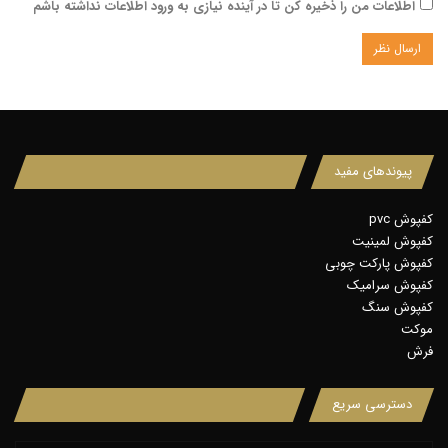
اطلاعات من را ذخیره کن تا در آینده نیازی به ورود اطلاعات نداشته باشم
پیوندهای مفید
کفپوش pvc
کفپوش لمینیت
کفپوش پارکت چوبی
کفپوش سرامیک
کفپوش سنگ
موکت
فرش
دسترسی سریع