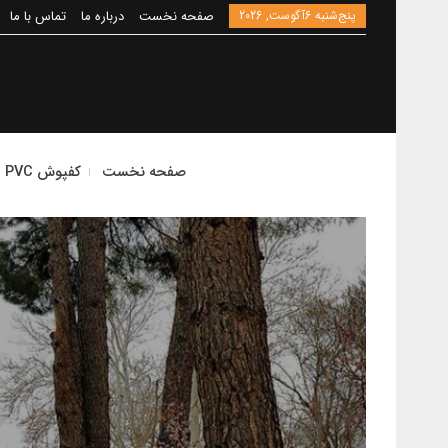
پنج‌شنبه 6آگوست, 2026
صفحه نخست
درباره ما
تماس با ما
صفحه نخست
کفپوش PVC