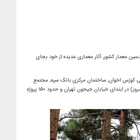
دسین معمار کشور, آثار معماری عدیده از خود بجای
یسی کورُس اخوان, ساختمان مرکزی بانک سپه, مجتمع
آموزشی فرح, کارخانه آرد مرشدی, مجتمع آموزشی یاخچی آباد, سینماهای آسیا و مرکزی در تهران, کارخانه کانادادرای(زمزم امروز) در ابتدای خیابان جیحون تهران و حدود 150 پروژه