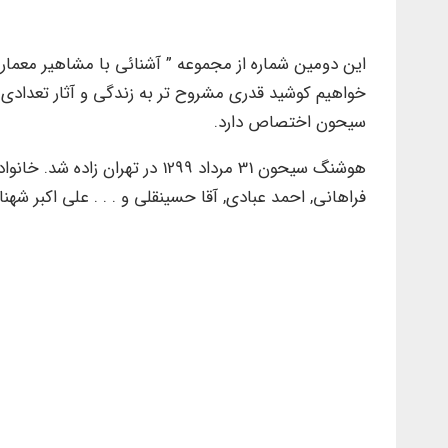
این دومین شماره از مجموعه ” آشنائی با مشاهیر معماری
خواهیم کوشید قدری مشروح تر به زندگی و آثار تعدادی ا
سیحون اختصاص دارد.
هوشنگ سیحون 31 مرداد 1299 در 
فراهانی, احمد عبادی, آقا حسینقلی و . . . علی اکبر شهن