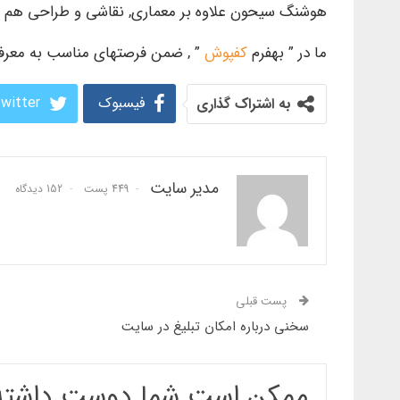
هوشنگ سیحون علاوه بر معماری, نقاشی و طراحی هم می
ما در ” بهفرم
کفپوش
” , ضمن فرصتهای مناسب به معرفی 
فیسبوک
witter
به اشتراک گذاری
مدیر سایت
449 پست
152 دیدگاه
پست قبلی
سخنی درباره امکان تبلیغ در سایت
ممکن است شما دوست داشته 