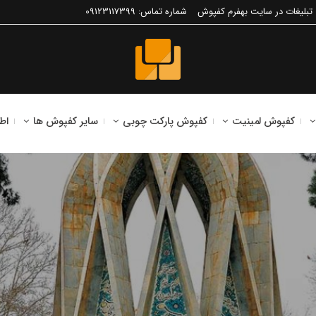
تبلیغات در سایت بهفرم کفپوش
شماره تماس: 09123117399
کفپوش لمینیت
کفپوش پارکت چوبی
سایر کفپوش ها
اط