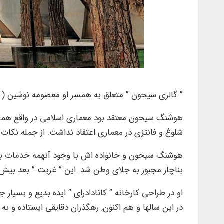
” گالری سیحون ” متعلق به همسر او معصومه نوشین ( س
هوشنگ سیحون معتقد بود معماری اسلامی در واقع همان 
شلوغ و فانتزی در معماری اعتقاد نداشت. از جمله نکات 
بناچار مجبور به جلای وطن شد. این ” غربت ” بعد بیش از 20 سال, بالاخره با مرگ او در ماه مه 2014 ( در 93 سالگی ) در ونکوور کانادا ” خاتمه 
او در طراحی کارخانه ” کانادادرای ” ایده بدیع و بسیا
در این سالها و هم اکنون, رهگذران دقایقی ایستاده و ب