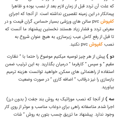
که علت آن تردد قبل از زمان لازم بعد از نصب بوده و ظاهرا
پیمانکار در این زمینه تقصیری نداشته است. از آنجا که اجرای
کفپوش
pvc سالن های ورزشی بسیار حساس, گران قیمت و در
معرض تردد و فشار زیاد هستند نخستین پیشنهاد ما آنست که
تا قبل از رفع کامل عیب زیرسازی, به هیچ عنوان شروع به
نصب
کفپوش
pvc نکنید.
دو )
پیش از هر چیز توصیه میکنیم موضوع را حتما با ” نظارت
مقیم ” و سپس ” کارفرما ” درمیان بگذارید. به این ترتیب ضمن
استفاده از راهنمائی های ممکن, خواهید توانست هزینه ترمیم
بازسازی را نیز درقالب ” اضافه کاری ” در صورت وضعیت
بیاورید.
سه )
از آنجا که نصب موزائیک به روش بند جفت ( بدون درز)
اجرا شده, متاسفانه راهی برای دوغاب مناسب و موثر از روی کار
وجود ندارد. پیشنهاد ما تزریق چسب بتون به روش ” شات