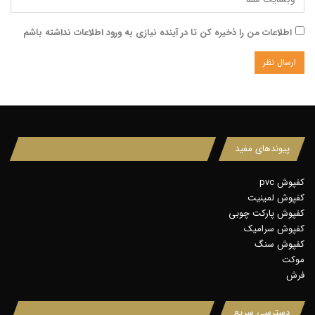
اطلاعات من را ذخیره کن تا در آینده نیازی به ورود اطلاعات نداشته باشم
پیوندهای مفید
کفپوش pvc
کفپوش لمینیت
کفپوش پارکت چوبی
کفپوش سرامیک
کفپوش سنگ
موکت
فرش
دسترسی سریع