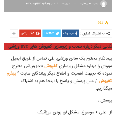
بوسیله
مدیر سایت
به روز رسانی شده در
پنج‌شنبه 23ژانویه, 2020
901
فیسبوک
Twitter
گوگل پلاس
به اشتراک گذاری
نکاتی دیگر درباره نصب و زیرسازی کفپوش های
pvc
ورزشی
پیمانکار محترم یک سالن ورزشی, طی تماس از طریق ایمیل
موردی را درباره مشکل زیرسازی
کفپوش
pvc ورزشی مطرح
نموده که بجهت اهمیت و اطلاع دیگر بینندگان سایت ”
بهفرم
کفپوش
“, متن پرسش و پاسخ را اینجا هم به اشتراک
میگذاریم.
پرسش :
از : علی < موضوع: مشکل لق بودن موزائیک