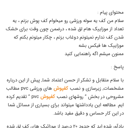
محتوای پیام :
سلام من کف یه سوله ورزشی رو میخوام کف پوش بزنم ، یه
تعداد از موزاییک هام لق شده ، درضمن چون وقت برای خشک
شدن کف ندارم نمیتونم دوغاب بزنم ، چکار میتونم بکنم که
موزاییک ها فیکس بشه
ممنون میشم اگه راهنمایی کنید
پاسخ :
با سلام متقابل و تشکر از حسن اعتماد شما, پیش از این درباره
مشخصات, زیرسازی و نصب
کفپوش
های ورزشی pvc مطالب
مشروحی در بخش ” روشهای نصب
کفپوش
pvc ” تقدیم کرده
ایم. مطالعه این یادداشتها میتواند برای بسیاری از مسائل شما
در این کار حساس و دقیق مفید باشد.
یادآور شده اید که حدود 20 درصد از موزائیک های کف لق شده