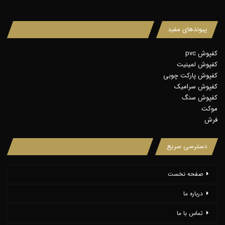
پیوندهای مفید
کفپوش pvc
کفپوش لمینیت
کفپوش پارکت چوبی
کفپوش سرامیک
کفپوش سنگ
موکت
فرش
دسترسی سریع
صفحه نخست
درباره ما
تماس با ما