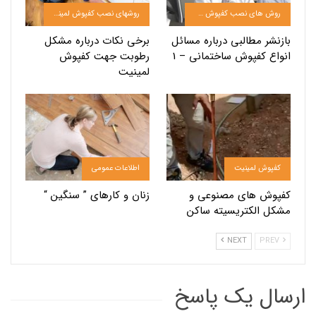
روش های نصب کفپوش pvc
روشهای نصب کفپوش لمینیت
بازنشر مطالبی درباره مسائل
برخی نکات درباره مشکل
انواع کفپوش ساختمانی – 1
رطوبت جهت کفپوش
لمینیت
کفپوش لمینیت
اطلاعات عمومی
کفپوش های مصنوعی و
زنان و کارهای ” سنگین “
مشکل الکتریسیته ساکن
NEXT
PREV
ارسال یک پاسخ