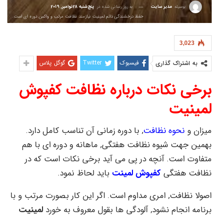
بوسیله
مدیر سایت
به روز رسانی شده در
پنج‌شنبه 28نوامبر, 2019
حفظ درخشندگی دائم لمینیت نیازمند نظافت مرتب و واکس دوره ای است.
3,023
فیسبوک
Twitter
گوگل پلاس
به اشتراک گذاری
برخی
نکات درباره نظافت کفپوش
لمینیت
میزان و
نحوه نظافت
, با دوره زمانی آن تناسب کامل دارد.
بهمین جهت شیوه نظافت هفتگی, ماهانه و دوره ای با هم
متفاوت است. آنچه در پی می آید برخی نکات است که در
نظافت هفتگی
کفپوش لمینت
باید لحاظ نمود.
اصولا نظافت, امری مداوم است. اگر این کار بصورت مرتب و با
برنامه انجام نشود, آلودگی ها بقول معروف به خورد
لمینیت